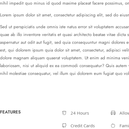
nihil impedit quo minus id quod maxime placeat facere possimus, om
Lorem ipsum dolor sit amet, consectetur adipiscing elit, sed do eiu
Sed ut perspiciatis unde omnis iste natus error sit voluptatem acc
quae ab illo inventore veritatis et quasi architecto beatae vitae dic
aspernatur aut odit aut fugit, sed quia consequuntur magni dolores
est, qui dolorem ipsum quia dolor sit amet, consectetur, adipisci v
dolore magnam aliquam quaerat voluptatem. Ut enim ad minima veniam
laboriosam, nisi ut aliquid ex ea commodi consequatur? Quis autem v
nihil molestiae consequatur, vel illum qui dolorem eum fugiat quo vol
FEATURES
24 Hours
Allo
Credit Cards
Fami