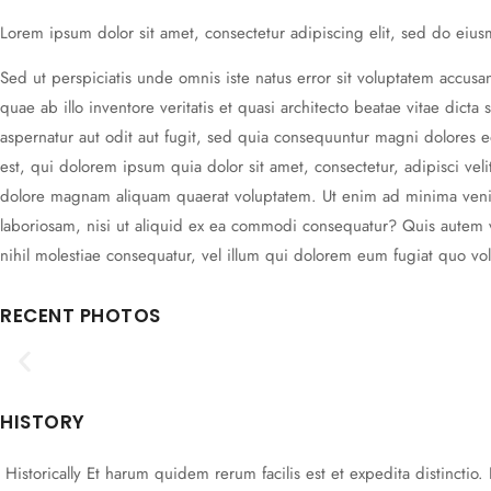
Lorem ipsum dolor sit amet, consectetur adipiscing elit, sed do eiu
Sed ut perspiciatis unde omnis iste natus error sit voluptatem acc
quae ab illo inventore veritatis et quasi architecto beatae vitae dic
aspernatur aut odit aut fugit, sed quia consequuntur magni dolores
est, qui dolorem ipsum quia dolor sit amet, consectetur, adipisci v
dolore magnam aliquam quaerat voluptatem. Ut enim ad minima veniam
laboriosam, nisi ut aliquid ex ea commodi consequatur? Quis autem v
nihil molestiae consequatur, vel illum qui dolorem eum fugiat quo vol
RECENT PHOTOS
HISTORY
Historically Et harum quidem rerum facilis est et expedita distincti