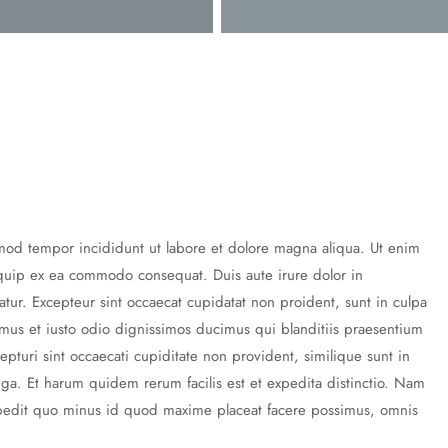
smod tempor incididunt ut labore et dolore magna aliqua. Ut enim
liquip ex ea commodo consequat. Duis aute irure dolor in
iatur. Excepteur sint occaecat cupidatat non proident, sunt in culpa
samus et iusto odio dignissimos ducimus qui blanditiis praesentium
epturi sint occaecati cupiditate non provident, similique sunt in
fuga. Et harum quidem rerum facilis est et expedita distinctio. Nam
mpedit quo minus id quod maxime placeat facere possimus, omnis