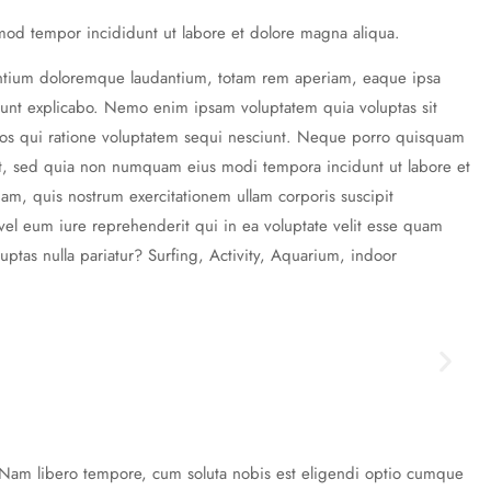
smod tempor incididunt ut labore et dolore magna aliqua.
usantium doloremque laudantium, totam rem aperiam, eaque ipsa
ta sunt explicabo. Nemo enim ipsam voluptatem quia voluptas sit
 eos qui ratione voluptatem sequi nesciunt. Neque porro quisquam
elit, sed quia non numquam eius modi tempora incidunt ut labore et
, quis nostrum exercitationem ullam corporis suscipit
el eum iure reprehenderit qui in ea voluptate velit esse quam
uptas nulla pariatur? Surfing, Activity, Aquarium, indoor
o. Nam libero tempore, cum soluta nobis est eligendi optio cumque