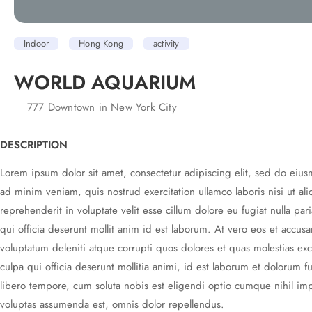
Indoor
Hong Kong
activity
WORLD AQUARIUM
777 Downtown in New York City
DESCRIPTION
Lorem ipsum dolor sit amet, consectetur adipiscing elit, sed do eiu
ad minim veniam, quis nostrud exercitation ullamco laboris nisi ut a
reprehenderit in voluptate velit esse cillum dolore eu fugiat nulla par
qui officia deserunt mollit anim id est laborum. At vero eos et accu
voluptatum deleniti atque corrupti quos dolores et quas molestias exc
culpa qui officia deserunt mollitia animi, id est laborum et dolorum 
libero tempore, cum soluta nobis est eligendi optio cumque nihil i
voluptas assumenda est, omnis dolor repellendus.