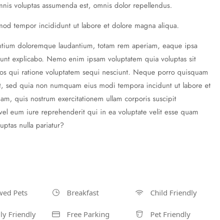
nis voluptas assumenda est, omnis dolor repellendus.
smod tempor incididunt ut labore et dolore magna aliqua.
usantium doloremque laudantium, totam rem aperiam, eaque ipsa
ta sunt explicabo. Nemo enim ipsam voluptatem quia voluptas sit
 eos qui ratione voluptatem sequi nesciunt. Neque porro quisquam
elit, sed quia non numquam eius modi tempora incidunt ut labore et
, quis nostrum exercitationem ullam corporis suscipit
el eum iure reprehenderit qui in ea voluptate velit esse quam
uptas nulla pariatur?
wed Pets
Breakfast
Child Friendly
ly Friendly
Free Parking
Pet Friendly