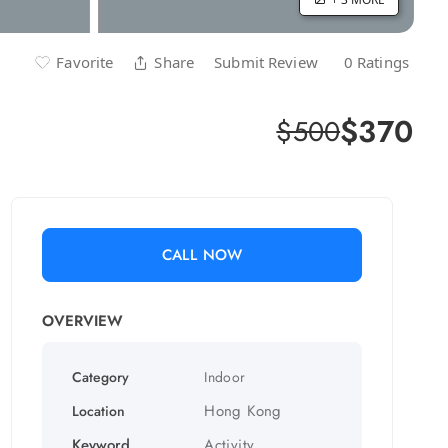
Favorite
Share
Submit Review
0 Ratings
$370
$500
CALL NOW
OVERVIEW
Category
Indoor
Hong Kong
Location
Keyword
Activity