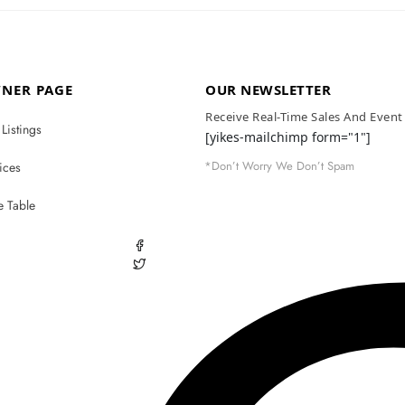
NER PAGE
OUR NEWSLETTER
Receive Real-Time Sales And Even
Listings
[yikes-mailchimp form="1"]
*Don’t Worry We Don’t Spam
ices
e Table