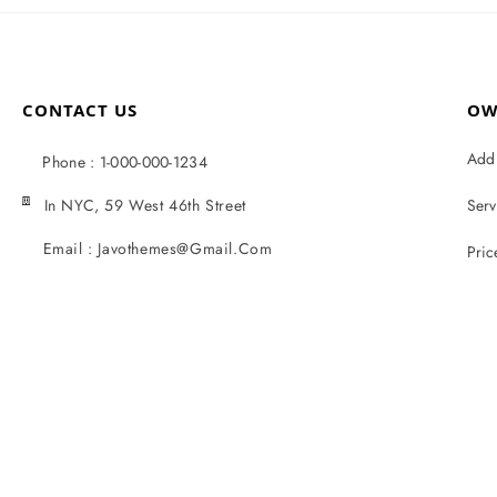
CONTACT US
OW
Add 
Phone : 1-000-000-1234
In NYC, 59 West 46th Street
Serv
Email : Javothemes@gmail.com
Pric